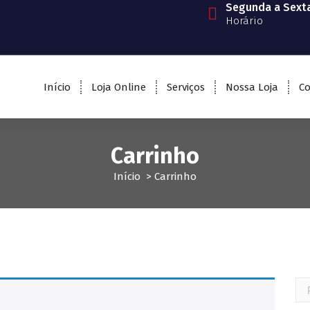
Segunda a Sext
Horário
Início
Loja Online
Serviços
Nossa Loja
Co
Carrinho
Início
>
Carrinho
Pe
por