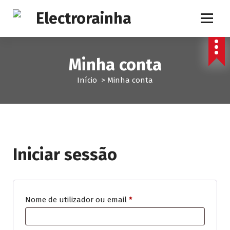
S
a
l
t
a
Minha conta
r
p
Início
>
Minha conta
a
r
a
o
c
o
Iniciar sessão
n
t
e
ú
d
O
Nome de utilizador ou email
*
o
b